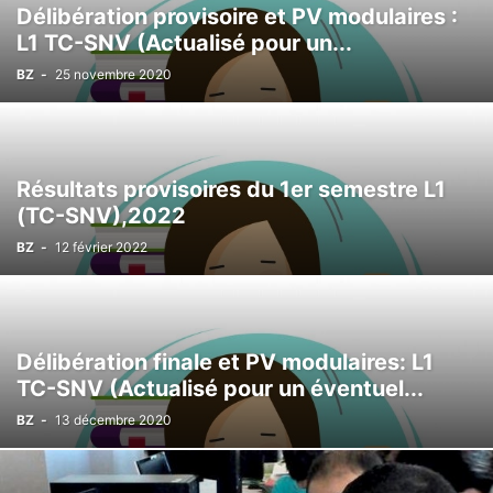
Délibération provisoire et PV modulaires :
L1 TC-SNV (Actualisé pour un...
BZ
-
25 novembre 2020
Résultats provisoires du 1er semestre L1
(TC-SNV),2022
BZ
-
12 février 2022
Délibération finale et PV modulaires: L1
TC-SNV (Actualisé pour un éventuel...
BZ
-
13 décembre 2020