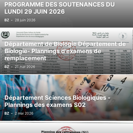
PROGRAMME DES SOUTENANCES DU
LUNDI 29 JUIN 2026
BZ
-
28 juin 2026
Département de Biologie Département de
Biologie- Plannings d’examens de
remplacement
BZ
-
21 mai 2026
Département Sciences Biologiques -
Plannings des examens S02
BZ
-
2 mai 2026