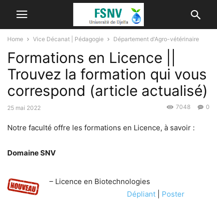
Home
Vice Décanat | Pédagogie
Département d'Agro-vétérinaire
Formations en Licence ||
Trouvez la formation qui vous
correspond (article actualisé)
7048
0
25 mai 2022
Notre faculté offre les formations en Licence, à savoir :
Domaine SNV
– Licence en Biotechnologies
Dépliant
|
Poster