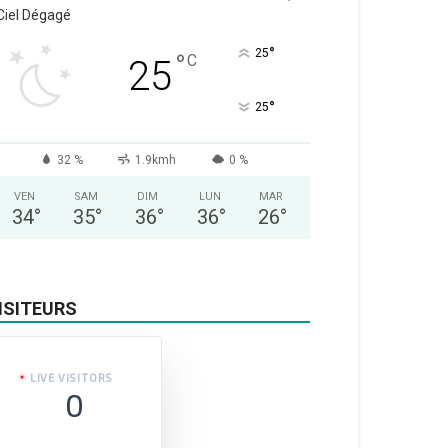
Ciel Dégagé
°
25
°
C
25
°
25
32 %
1.9kmh
0 %
VEN
SAM
DIM
LUN
MAR
34
°
35
°
36
°
36
°
26
°
ISITEURS
LIVE VISITORS
0