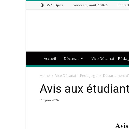
C
25
vendredi, août 7, 2026
Contact
Djelfa
FSNV
Accueil
Décanat
Vice Décanat | Péda
Home
Vice Décanat | Pédagogie
Département d'
Avis aux étudian
15 juin 2026