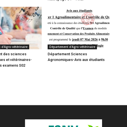
d'Agro-vétérinaire
Département d'Agro-vétérinaire
t des sciences
Département Sciences
s et vétérinaires-
Agronomiques-Avis aux étudiants
es examens S02