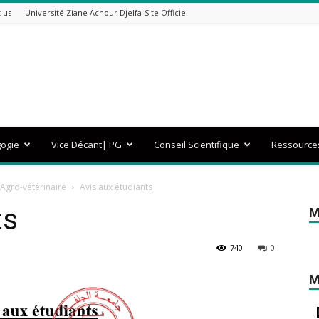
 us
Université Ziane Achour Djelfa-Site Officiel
gogie
Vice Décant| PG
Conseil Scientifique
Ressource
Agro-vétérinaire
Avis aux étudiants
ts
M
740
0
M