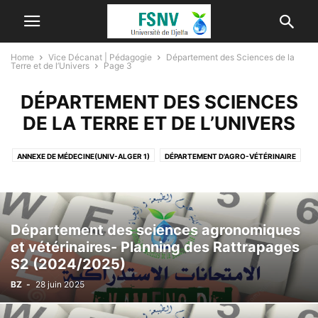
Home
Vice Décanat | Pédagogie
Département des Sciences de la
Terre et de l’Univers
Page 3
DÉPARTEMENT DES SCIENCES
DE LA TERRE ET DE L’UNIVERS
ANNEXE DE MÉDECINE(UNIV-ALGER 1)
DÉPARTEMENT D'AGRO-VÉTÉRINAIRE
DÉPARTEMENT DE BIOLOGIE
DÉPARTEMENT DES SCIENCES DE LA TERRE ET DE L’UNIVERS
TRONC COMMUN
Département des sciences agronomiques
et vétérinaires- Planning des Rattrapages
S2 (2024/2025)
BZ
-
28 juin 2025