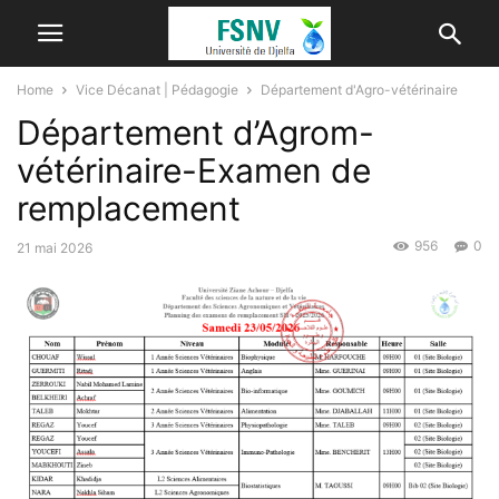
Home
Vice Décanat | Pédagogie
Département d'Agro-vétérinaire
Département d’Agrom-
vétérinaire-Examen de
remplacement
956
0
21 mai 2026