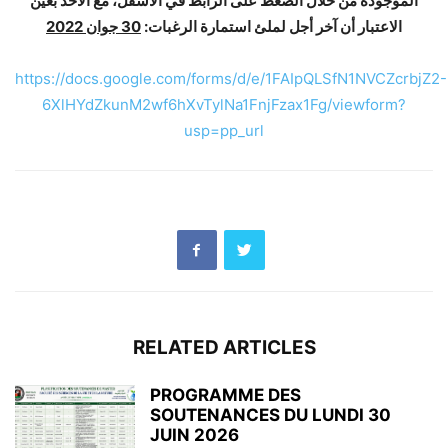
الموجودة من خلال الضغط على الرابط في الأسفل، مع الأخذ بعين
جوان 2022
30
الاعتبار أن آخر أجل لملئ استمارة الرغبات:
https://docs.google.com/forms/d/e/1FAIpQLSfN1NVCZcrbjZ2-
6XlHYdZkunM2wf6hXvTylNa1FnjFzax1Fg/viewform?
usp=pp_url
RELATED ARTICLES
PROGRAMME DES
SOUTENANCES DU LUNDI 30
JUIN 2026