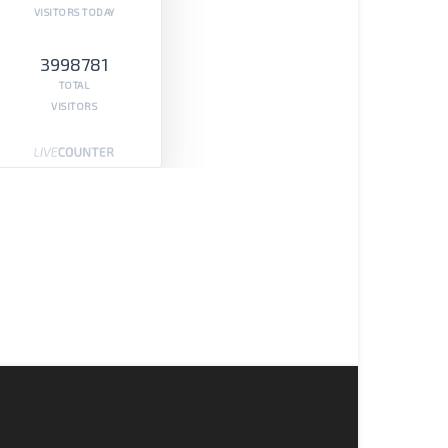
VISITORS TODAY
3998781
TOTAL
VISITORS