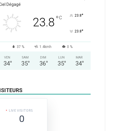
Ciel Dégagé
°
23.8
°
C
23.8
°
23.8
37 %
1.4kmh
0 %
VEN
SAM
DIM
LUN
MAR
34
°
35
°
36
°
35
°
34
°
ISITEURS
LIVE VISITORS
0