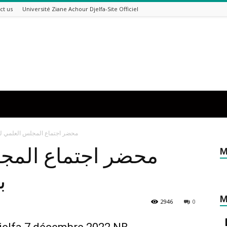
ct us
Université Ziane Achour Djelfa-Site Officiel
محضر اجتماع المجلس العلمي للكلية- بتا
محضر اجتماع المج-
M
بت
M
2946
0