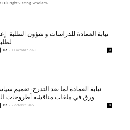
FulBright Visiting Scholars-
نيابة العمادة للدراسات و شؤون الطلبة- إع
لطلبة
BZ
-
11 octobre 2022
0
نيابة العمادة لما بعد التدرج- تعميم سي
ورق في ملفات مناقشة أطروحات الد
BZ
-
7 octobre 2022
0