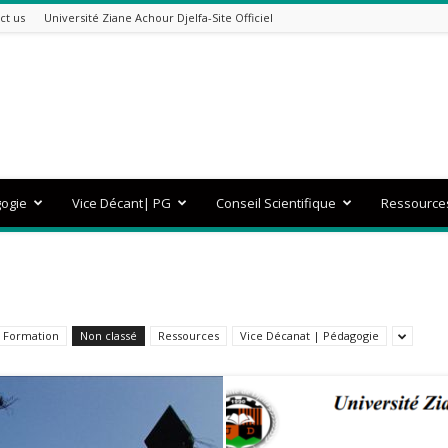
ct us
Université Ziane Achour Djelfa-Site Officiel
gogie
Vice Décant| PG
Conseil Scientifique
Ressource
Formation
Non classé
Ressources
Vice Décanat | Pédagogie