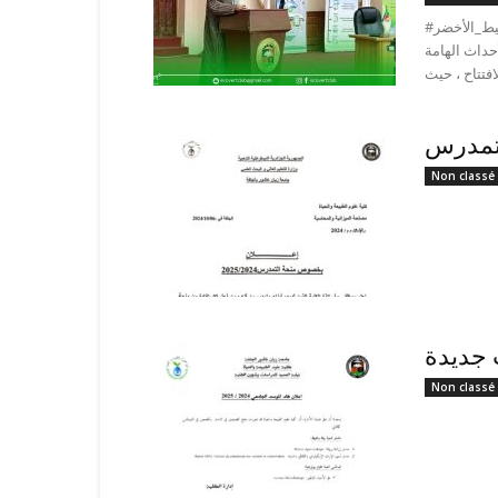
#نادي_المحيط_الأخضر #eco_vert_club 💫 الملتقى الدولي حول تدهور الأراضي
أحداث الهامة
لتمدرس
Non classé
 جديدة
Non classé