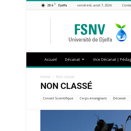
C
28.6
vendredi, août 7, 2026
Conta
Djelfa
FSNV
Accueil
Décanat
Vice Décanat | Péda
Home
Non classé
NON CLASSÉ
Conseil Scientifique
Corps enseignant
Décanat