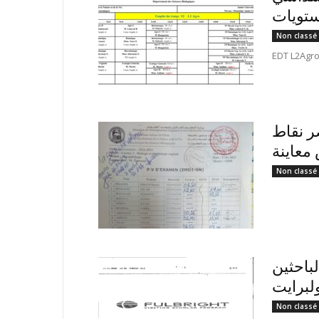
ستويات
Non classé
EDT L2Agro
ر نقاط
عاينة
Non classé
لباحثين
ولبرايت
Non classé