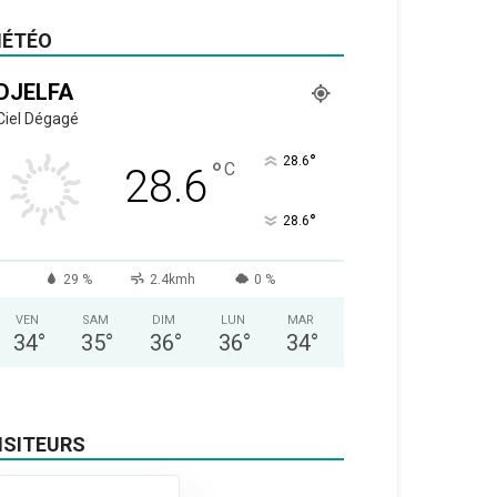
ÉTÉO
DJELFA
Ciel Dégagé
°
28.6
°
C
28.6
°
28.6
29 %
2.4kmh
0 %
VEN
SAM
DIM
LUN
MAR
34
°
35
°
36
°
36
°
34
°
ISITEURS