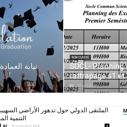
NON CLASSÉ
نيابة العما-
SOCL- Planning
rattrapage s1 et 
BZ
-
20 juin 2025
الملتقى الدولي حول تدهور الأراضي السهيب
M
التنمية ال
BZ
-
18 novembre 2024
0