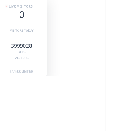
LIVE VISITORS
0
VISITORS TODAY
3999028
TOTAL
VISITORS