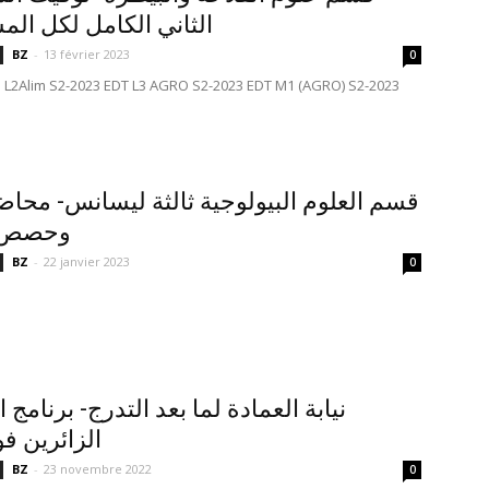
الثاني الكامل لكل الم
BZ
-
13 février 2023
0
 L2Alim S2-2023 EDT L3 AGRO S2-2023 EDT M1 (AGRO) S2-2023
قسم العلوم البيولوجية ثالثة ليسانس- محاض
وحصص م
BZ
-
22 janvier 2023
0
نيابة العمادة لما بعد التدرج- برنامج ا
الزائرين ف
BZ
-
23 novembre 2022
0